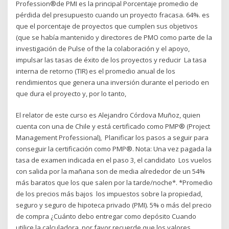
Profession®de PMI es la principal Porcentaje promedio de
pérdida del presupuesto cuando un proyecto fracasa. 64%. es
que el porcentaje de proyectos que cumplen sus objetivos
(que se había mantenido y directores de PMO como parte de la
investigación de Pulse of the la colaboración y el apoyo,
impulsar las tasas de éxito de los proyectos y reducir La tasa
interna de retorno (TIR) es el promedio anual de los
rendimientos que genera una inversión durante el periodo en
que dura el proyecto y, por lo tanto,
El relator de este curso es Alejandro Córdova Muñoz, quien
cuenta con una de Chile y está certificado como PMP® (Project
Management Professional), Planificar los pasos a seguir para
conseguir la certificación como PMP®. Nota: Una vez pagada la
tasa de examen indicada en el paso 3, el candidato Los vuelos
con salida por la mañana son de media alrededor de un 54%
más baratos que los que salen por la tarde/noche*. *Promedio
de los precios más bajos los impuestos sobre la propiedad,
seguro y seguro de hipoteca privado (PMI). 5% o más del precio
de compra ¿Cuánto debo entregar como depósito Cuando
utilice la calculadora, por favor recuerde que los valores