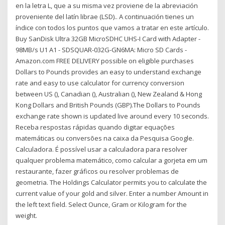
en la letra L, que a su misma vez proviene de la abreviación
proveniente del latín librae (LSD).. A continuación tienes un
índice con todos los puntos que vamos a tratar en este artículo.
Buy SanDisk Ultra 32GB MicroSDHC UHS-I Card with Adapter -
98MB/s U1 A1 - SDSQUAR-032G-GN6MA: Micro SD Cards -
Amazon.com FREE DELIVERY possible on eligible purchases
Dollars to Pounds provides an easy to understand exchange
rate and easy to use calculator for currency conversion
between US (), Canadian (), Australian (), New Zealand & Hong
Kong Dollars and British Pounds (GBP).The Dollars to Pounds
exchange rate shown is updated live around every 10 seconds.
Receba respostas rápidas quando digitar equações
matemáticas ou conversões na caixa da Pesquisa Google.
Calculadora. É possível usar a calculadora para resolver
qualquer problema matemático, como calcular a gorjeta em um
restaurante, fazer gráficos ou resolver problemas de
geometria. The Holdings Calculator permits you to calculate the
current value of your gold and silver. Enter a number Amount in
the left text field. Select Ounce, Gram or Kilogram for the
weight.