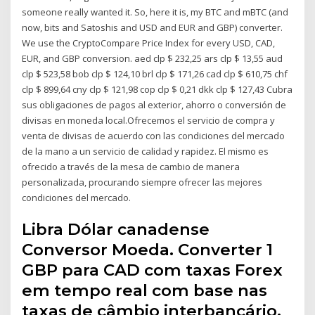
someone really wanted it. So, here it is, my BTC and mBTC (and
now, bits and Satoshis and USD and EUR and GBP) converter.
We use the CryptoCompare Price Index for every USD, CAD,
EUR, and GBP conversion. aed clp $ 232,25 ars clp $ 13,55 aud
clp $ 523,58 bob clp $ 124,10 brl clp $ 171,26 cad clp $ 610,75 chf
clp $ 899,64 cny clp $ 121,98 cop clp $ 0,21 dkk clp $ 127,43 Cubra
sus obligaciones de pagos al exterior, ahorro o conversión de
divisas en moneda local.Ofrecemos el servicio de compra y
venta de divisas de acuerdo con las condiciones del mercado
de la mano a un servicio de calidad y rapidez. El mismo es
ofrecido a través de la mesa de cambio de manera
personalizada, procurando siempre ofrecer las mejores
condiciones del mercado.
Libra Dólar canadense
Conversor Moeda. Converter 1
GBP para CAD com taxas Forex
em tempo real com base nas
taxas de câmbio interbancário,